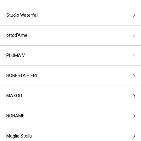
Studio Waterfall
ottod'Ame
PLUMA V.
ROBERTA PIERI
MAXOU
NONAME
Maglia Stella